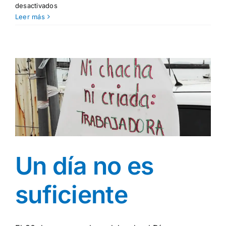
en
desactivados
Violeta:
Leer más
La
revolución
lesbiana
Un día no es
suficiente