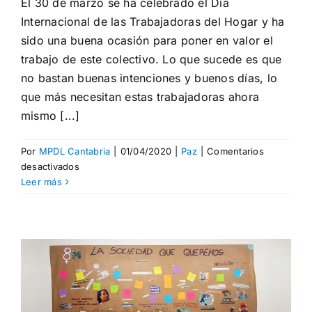
El 30 de marzo se ha celebrado el Día
Internacional de las Trabajadoras del Hogar y ha
sido una buena ocasión para poner en valor el
trabajo de este colectivo. Lo que sucede es que
no bastan buenas intenciones y buenos días, lo
que más necesitan estas trabajadoras ahora
mismo [...]
Por
MPDL Cantabria
|
01/04/2020
|
Paz
|
Comentarios
en
desactivados
Un
Leer más
día
no
es
suficiente