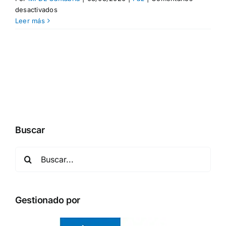
en
desactivados
La
Leer más
sociedad
que
queremos
Buscar
Buscar:
Gestionado por