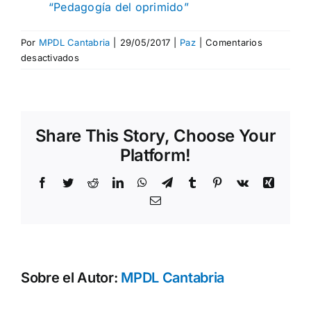
“Pedagogía del oprimido”
Por
MPDL Cantabria
|
29/05/2017
|
Paz
|
Comentarios
en
desactivados
PAULO
FREIRE
Y
LA
Share This Story, Choose Your
PEDAGOGÍA
DEL
Platform!
OPRIMIDO
Facebook
Twitter
Reddit
LinkedIn
WhatsApp
Telegram
Tumblr
Pinterest
Vk
Xing
Correo
electrónico
Sobre el Autor:
MPDL Cantabria