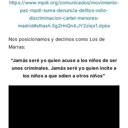
https://www.mpdl.org/comunicados/movimiento-
paz-mpdl-suma-denuncia-delitos-odio-
discriminacion-cartel-menores-
madrid#sthash.Sg2HnQn4.JY2ziqx1.dpbs
Nos posicionamos y decimos como Los de
Marras:
“Jamás seré yo quien acuse a los niños de ser
unos criminales. Jamás seré yo quien incite a
los niños a que odien a otros niños”