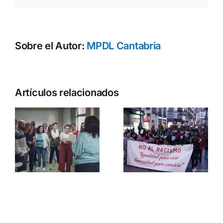
Sobre el Autor:
MPDL Cantabria
Artículos relacionados
os
e
n
¿Qué es
¿Cómo ser
ser una
antirracista
s
persona
racializada?
s