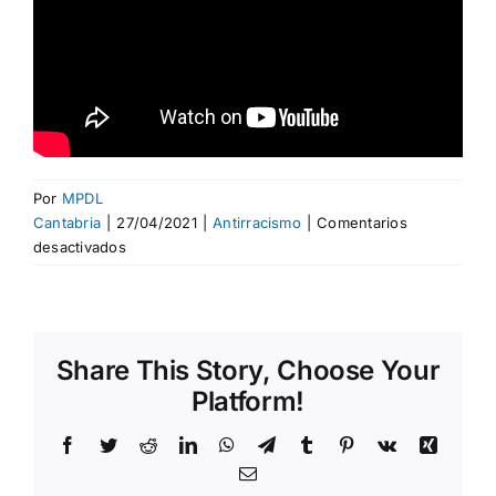
Por
MPDL
Cantabria
|
27/04/2021
|
Antirracismo
|
Comentarios
en
desactivados
¡Jamás
seré
yo!
¿Y
Share This Story, Choose Your
tú?
Platform!
Facebook
Twitter
Reddit
LinkedIn
WhatsApp
Telegram
Tumblr
Pinterest
Vk
Xing
Correo
electrónico