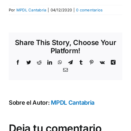
Por
MPDL Cantabria
|
04/12/2020
|
0 comentarios
Share This Story, Choose Your
Platform!
Facebook
Twitter
Reddit
LinkedIn
WhatsApp
Telegram
Tumblr
Pinterest
Vk
Xing
Correo
electrónico
Sobre el Autor:
MPDL Cantabria
Deja tu comentario