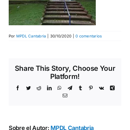
Por
MPDL Cantabria
|
30/10/2020
|
0 comentarios
Share This Story, Choose Your
Platform!
Facebook
Twitter
Reddit
LinkedIn
WhatsApp
Telegram
Tumblr
Pinterest
Vk
Xing
Correo
electrónico
Sobre el Autor:
MPDL Cantabria