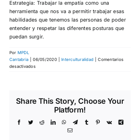
Estrategia: Trabajar la empatía como una
herramienta que nos va a permitir trabajar esas
habilidades que tenemos las personas de poder
entender y respetar las diferentes posturas que
puedan surgir.
Por
MPDL
Cantabria
|
06/05/2020
|
Interculturalidad
|
Comentarios
en
desactivados
Obstáculos
y
estrategias
para
Share This Story, Choose Your
la
interculturalidad
Platform!
Facebook
Twitter
Reddit
LinkedIn
WhatsApp
Telegram
Tumblr
Pinterest
Vk
Xing
Correo
electrónico