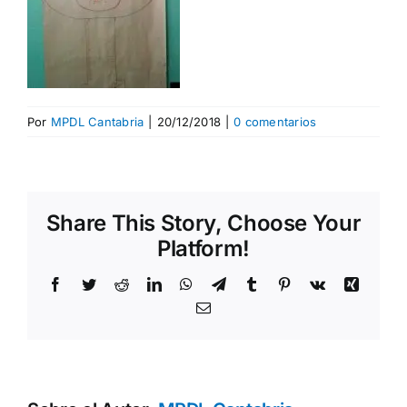
Por
MPDL Cantabria
|
20/12/2018
|
0 comentarios
Share This Story, Choose Your
Platform!
Facebook
Twitter
Reddit
LinkedIn
WhatsApp
Telegram
Tumblr
Pinterest
Vk
Xing
Correo
electrónico