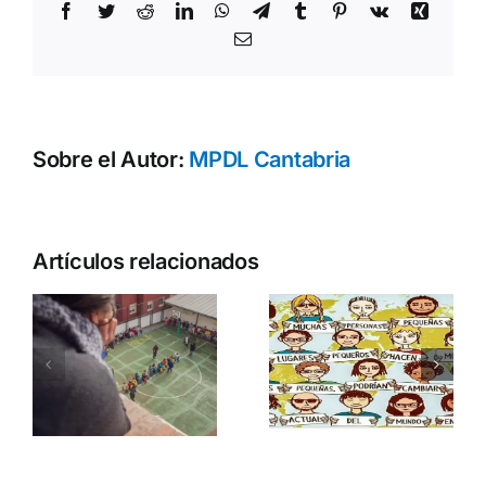
Facebook
Twitter
Reddit
LinkedIn
WhatsApp
Telegram
Tumblr
Pinterest
Vk
Xing
Correo
electrónico
Sobre el Autor:
MPDL Cantabria
r
Artículos relacionados
y
Recorrer y
:
entrelazar
caminos
Indestructi
para seguir
avanzando
s
por la Paz