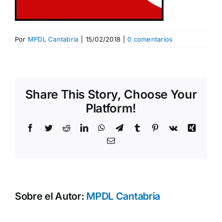
Por
MPDL Cantabria
|
15/02/2018
|
0 comentarios
Share This Story, Choose Your
Platform!
Facebook
Twitter
Reddit
LinkedIn
WhatsApp
Telegram
Tumblr
Pinterest
Vk
Xing
Correo
electrónico
Sobre el Autor:
MPDL Cantabria