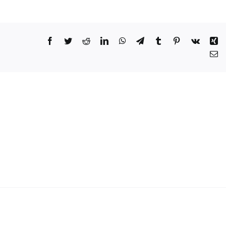
Facebook
Twitter
Reddit
LinkedIn
WhatsApp
Telegram
Tumblr
Pinterest
Vk
Xi
Co
el