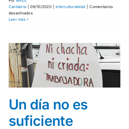
Por
MPDL
Cantabria
|
09/10/2020
|
Interculturalidad
|
Comentarios
en
desactivados
Documental
Leer más
“Cuidar
entre
tierras”
Un día no es
suficiente