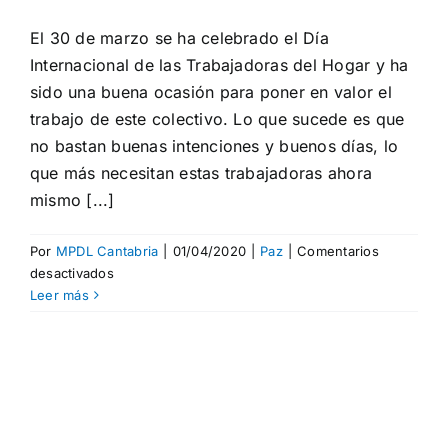
El 30 de marzo se ha celebrado el Día
Internacional de las Trabajadoras del Hogar y ha
sido una buena ocasión para poner en valor el
trabajo de este colectivo. Lo que sucede es que
no bastan buenas intenciones y buenos días, lo
que más necesitan estas trabajadoras ahora
mismo [...]
Por
MPDL Cantabria
|
01/04/2020
|
Paz
|
Comentarios
en
desactivados
Un
Leer más
día
no
es
suficiente