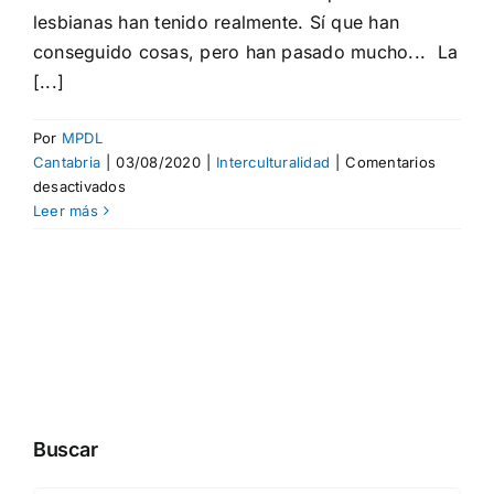
lesbianas han tenido realmente. Sí que han
conseguido cosas, pero han pasado mucho... La
[...]
Por
MPDL
Cantabria
|
03/08/2020
|
Interculturalidad
|
Comentarios
en
desactivados
Violeta:
Leer más
La
revolución
lesbiana
Buscar