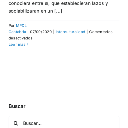
conociera entre sí, que establecieran lazos y
sociabilizaran en un [...]
Por
MPDL
Cantabria
|
07/09/2020
|
Interculturalidad
|
Comentarios
en
desactivados
Convivencia
Leer más
con
jóvenes:
una
tarde
en
Mataleñas
Buscar
Buscar: