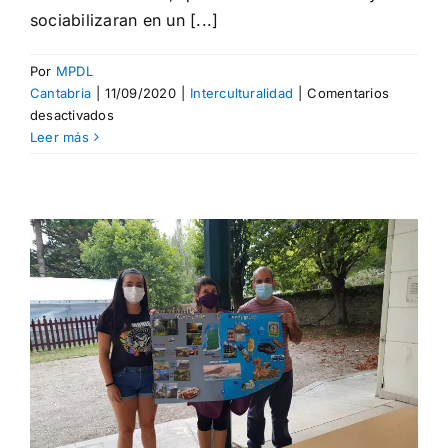
sociabilizaran en un [...]
Por
MPDL
Cantabria
|
11/09/2020
|
Interculturalidad
|
Comentarios
en
desactivados
Objetivo:
Leer más
creación
de
grupo