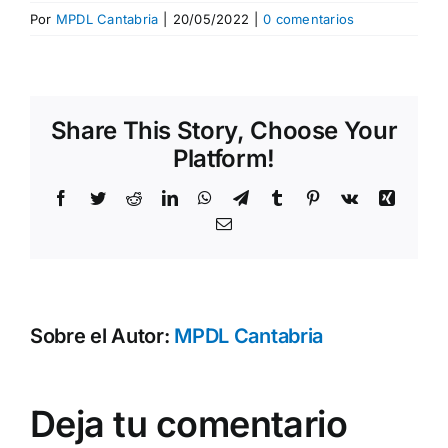
Por
MPDL Cantabria
|
20/05/2022
|
0 comentarios
Share This Story, Choose Your
Platform!
Facebook
Twitter
Reddit
LinkedIn
WhatsApp
Telegram
Tumblr
Pinterest
Vk
Xing
Correo
electrónico
Sobre el Autor:
MPDL Cantabria
Deja tu comentario