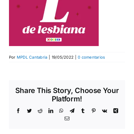
Por
MPDL Cantabria
|
19/05/2022
|
0 comentarios
Share This Story, Choose Your
Platform!
Facebook
Twitter
Reddit
LinkedIn
WhatsApp
Telegram
Tumblr
Pinterest
Vk
Xing
Correo
electrónico