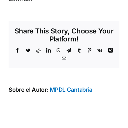
mafalda
Share This Story, Choose Your
Platform!
Facebook
Twitter
Reddit
LinkedIn
WhatsApp
Telegram
Tumblr
Pinterest
Vk
Xing
Correo
electrónico
Sobre el Autor:
MPDL Cantabria