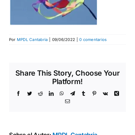
Por
MPDL Cantabria
|
09/06/2022
|
0 comentarios
Share This Story, Choose Your
Platform!
Facebook
Twitter
Reddit
LinkedIn
WhatsApp
Telegram
Tumblr
Pinterest
Vk
Xing
Correo
electrónico
Sobre el Autor:
MPDL Cantabria