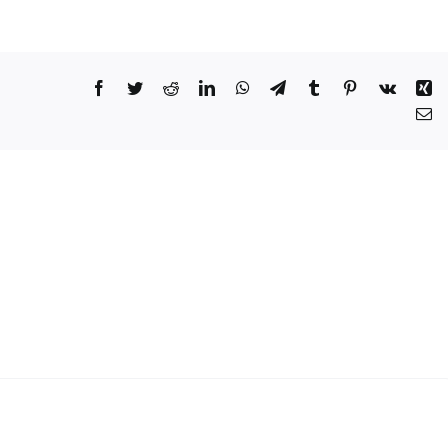
Facebook
Twitter
Reddit
LinkedIn
WhatsApp
Telegram
Tumblr
Pinterest
Vk
Xi
Co
el