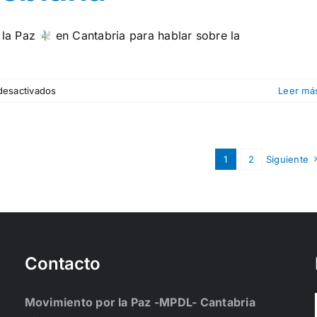
 la Paz
en Cantabria para hablar sobre la
en
desactivados
Leer má
Implícate:
L
de
lesbiana
1
2
Siguiente
Contacto
Movimiento por la Paz -MPDL- Cantabria