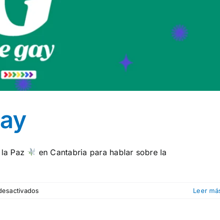
gay
 la Paz
en Cantabria para hablar sobre la
en
desactivados
Leer má
Implícate:
G