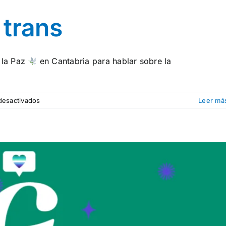
 trans
 la Paz
en Cantabria para hablar sobre la
en
desactivados
Leer má
IMPLÍCATE:
T
de
trans