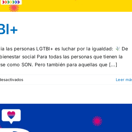
BI+
cia las personas LGTBI+ es luchar por la igualdad:
De
ienestar social Para todas las personas que tienen la
arse como SON. Pero también para aquellas que [...]
en
desactivados
Leer má
IMPLÍCATE:
LGTBI+