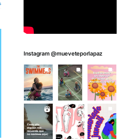
s
Instagram @mueveteporlapaz