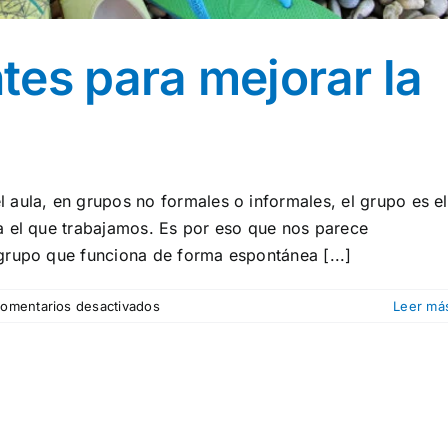
es para mejorar la
aula, en grupos no formales o informales, el grupo es el
a el que trabajamos. Es por eso que nos parece
grupo que funciona de forma espontánea [...]
en
omentarios desactivados
Leer má
Grupos
conscientes
para
mejorar
la
convivencia