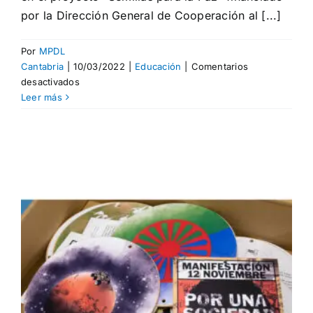
por la Dirección General de Cooperación al [...]
Por
MPDL
Cantabria
|
10/03/2022
|
Educación
|
Comentarios
en
desactivados
Empoderadas
Leer más
prepara
el
8-
M