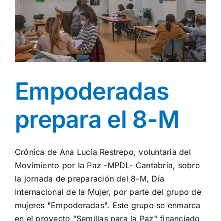
la
Homofobia,
la
Transfobia
y
la
Bifobia”
Empoderadas
prepara el 8-M
Crónica de Ana Lucía Restrepo, voluntaria del
Movimiento por la Paz -MPDL- Cantabria, sobre
la jornada de preparación del 8-M, Día
Internacional de la Mujer, por parte del grupo de
mujeres "Empoderadas". Este grupo se enmarca
en el proyecto "Semillas para la Paz" financiado