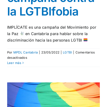
la LGTBIfobia
IMPLÍCATE es una campaña del Movimiento por
la Paz
en Cantabria para hablar sobre la
discriminación hacia las personas LGTBI
Por
MPDL Cantabria
|
23/05/2022
|
LGTBI
|
Comentarios
en
desactivados
IMPLÍCATE:
Leer más
Una
campaña
contra
la
LGTBIfobia