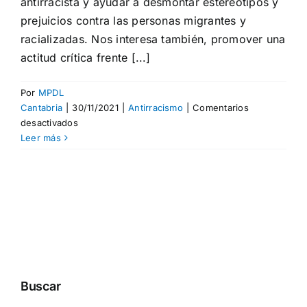
antirracista y ayudar a desmontar estereotipos y
prejuicios contra las personas migrantes y
racializadas. Nos interesa también, promover una
actitud crítica frente [...]
Por
MPDL
Cantabria
|
30/11/2021
|
Antirracismo
|
Comentarios
en
desactivados
¡Nueva
Leer más
exposición!
Buscar