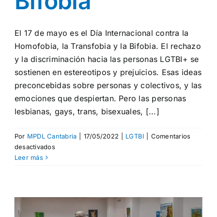
Bifobia”
El 17 de mayo es el Día Internacional contra la
Homofobia, la Transfobia y la Bifobia. El rechazo
y la discriminación hacia las personas LGTBI+ se
sostienen en estereotipos y prejuicios. Esas ideas
preconcebidas sobre personas y colectivos, y las
emociones que despiertan. Pero las personas
lesbianas, gays, trans, bisexuales, [...]
Por
MPDL Cantabria
|
17/05/2022
|
LGTBI
|
Comentarios
en
desactivados
17
Leer más
de
mayo
“Día
Internacional
contra