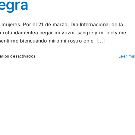
egra
mujeres. Por el 21 de marzo, Día Internacional de la
go rotundamentea negar mi vozmi sangre y mi piely me
entirme biencuando miro mi rostro en el [...]
en
rios desactivados
Leer má
Rotundamente
negra