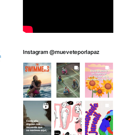
Instagram @mueveteporlapaz
s