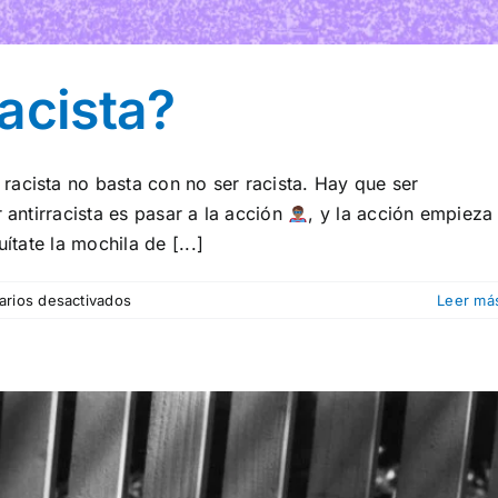
acista?
racista no basta con no ser racista. Hay que ser
 antirracista es pasar a la acción
, y la acción empieza
ítate la mochila de [...]
en
rios desactivados
Leer má
¿Cómo
ser
antirracista?