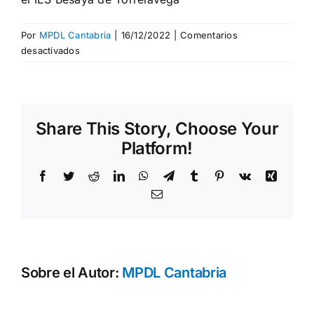
Por
MPDL Cantabria
|
16/12/2022
|
Comentarios
en
desactivados
Presentación
del
trabajo
del
Share This Story, Choose Your
proyecto
“Construyendo
Platform!
Paz
en
Facebook
Twitter
Reddit
LinkedIn
WhatsApp
Telegram
Tumblr
Pinterest
Vk
Xing
la
Correo
Diversidad
electrónico
Cultural”
en
el
IES
Sobre el Autor:
MPDL Cantabria
Besaya
de
Torrelavega