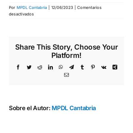
Por
MPDL Cantabria
|
12/06/2023
|
Comentarios
en
desactivados
interseccionalidad
Share This Story, Choose Your
Platform!
Facebook
Twitter
Reddit
LinkedIn
WhatsApp
Telegram
Tumblr
Pinterest
Vk
Xing
Correo
electrónico
Sobre el Autor:
MPDL Cantabria